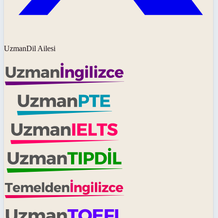
UzmanDil Ailesi