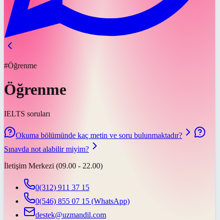
#Öğrenme
Öğrenme
IELTS soruları
Okuma bölümünde kaç metin ve soru bulunmaktadır?
Sınavda not alabilir miyim?
İletişim Merkezi (09.00 - 22.00)
0(312) 911 37 15
0(546) 855 07 15
(WhatsApp)
destek@uzmandil.com