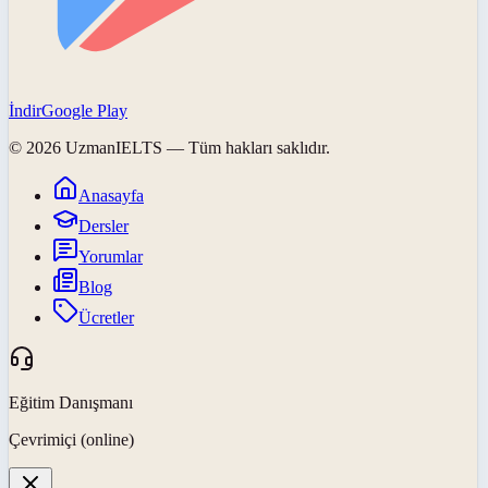
İndir
Google Play
©
2026
UzmanIELTS
— Tüm hakları saklıdır.
Anasayfa
Dersler
Yorumlar
Blog
Ücretler
Eğitim Danışmanı
Çevrimiçi (online)