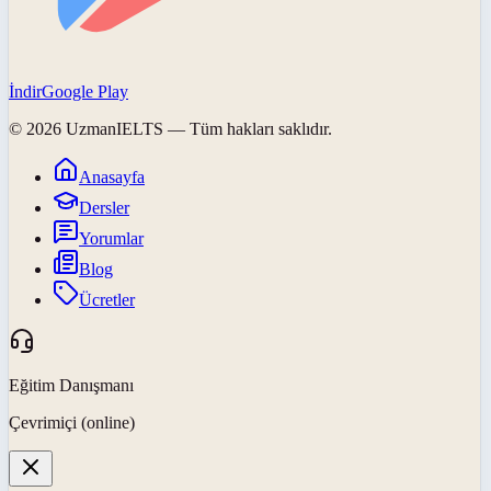
İndir
Google Play
©
2026
UzmanIELTS
— Tüm hakları saklıdır.
Anasayfa
Dersler
Yorumlar
Blog
Ücretler
Eğitim Danışmanı
Çevrimiçi (online)