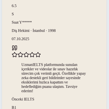
6.5
S
Suat
Y*****
Diş Hekimi · İstanbul · 1998
07.10.2025
UzmanIELTS platformunda sunulan
içerikler ve videolar ile sınav hazırlık
sürecim çok verimli geçti. Özellikle yapay
zeka destekli geri bildirimler sayesinde
eksiklerimi hızlıca kapattım ve
hedeflediğim puana ulaştım. Tavsiye
ederim!
Önceki
IELTS
B1