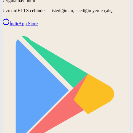
Uygulamayı indir
UzmanIELTS
cebinde — istediğin an, istediğin yerde çalış.
İndir
App Store