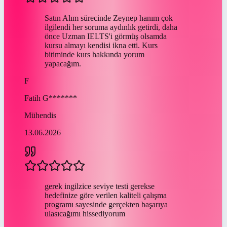
Satın Alım sürecinde Zeynep hanım çok
ilgilendi her soruma aydınlık getirdi, daha
önce Uzman IELTS'i görmüş olsamda
kursu almayı kendisi ikna etti. Kurs
bitiminde kurs hakkında yorum
yapacağım.
F
Fatih
G*******
Mühendis
13.06.2026
gerek ingilzice seviye testi gerekse
hedefinize göre verilen kaliteli çalışma
programı sayesinde gerçekten başarıya
ulasıcağımı hissediyorum