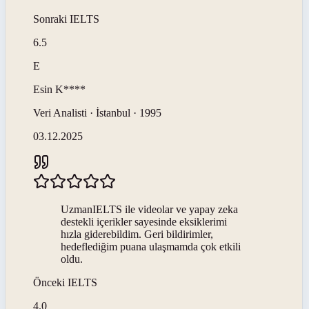
Sonraki
IELTS
6.5
E
Esin
K****
Veri Analisti · İstanbul · 1995
03.12.2025
UzmanIELTS ile videolar ve yapay zeka
destekli içerikler sayesinde eksiklerimi
hızla giderebildim. Geri bildirimler,
hedeflediğim puana ulaşmamda çok etkili
oldu.
Önceki
IELTS
4.0