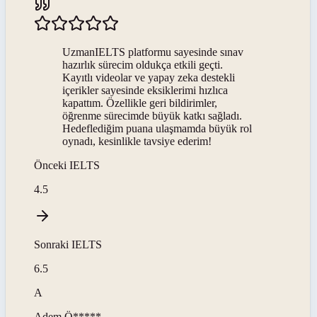
UzmanIELTS platformu sayesinde sınav
hazırlık sürecim oldukça etkili geçti.
Kayıtlı videolar ve yapay zeka destekli
içerikler sayesinde eksiklerimi hızlıca
kapattım. Özellikle geri bildirimler,
öğrenme sürecimde büyük katkı sağladı.
Hedeflediğim puana ulaşmamda büyük rol
oynadı, kesinlikle tavsiye ederim!
Önceki
IELTS
4.5
Sonraki
IELTS
6.5
A
Adem
Ö*****