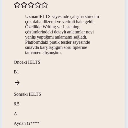
UzmanIELTS sayesinde çalışma sürecim
çok daha düzenli ve verimli hale geldi.
Özellikle Writing ve Listening
çözümlerindeki detaylı anlatımlar neyi
yanlış yaptığımı anlamamı sağladı.
Platformdaki pratik testler sayesinde
sınavda karşılaştığım soru tiplerine
tamamen alışmıştım.
Önceki
IELTS
B1
Sonraki
IELTS
6.5
A
Aydan
G****