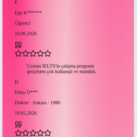
E
Ege
K******
Öğrenci
10.06.2026
Uzman IELTS'in çalışma programı
gerçekten çok kullanışlı ve mantıklı.
D
Dilay
Ö***
Doktor · Ankara · 1980
19.05.2026