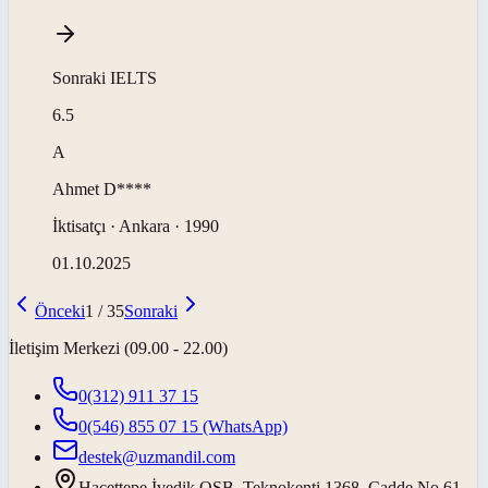
Sonraki
IELTS
6.5
A
Ahmet
D****
İktisatçı · Ankara · 1990
01.10.2025
Önceki
1
/
35
Sonraki
İletişim Merkezi (09.00 - 22.00)
0(312) 911 37 15
0(546) 855 07 15
(WhatsApp)
destek@uzmandil.com
Hacettepe İvedik OSB. Teknokenti 1368. Cadde No.61,