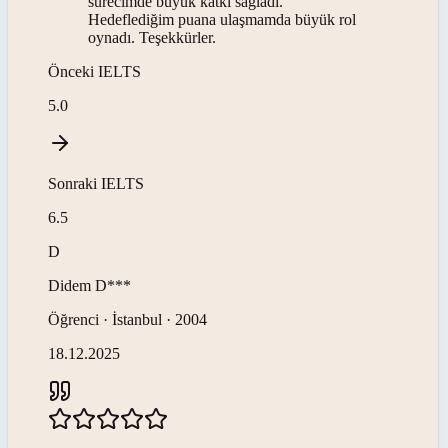
sürecimde büyük katkı sağladı.
Hedeflediğim puana ulaşmamda büyük rol
oynadı. Teşekkürler.
Önceki
IELTS
5.0
Sonraki
IELTS
6.5
D
Didem
D***
Öğrenci · İstanbul · 2004
18.12.2025