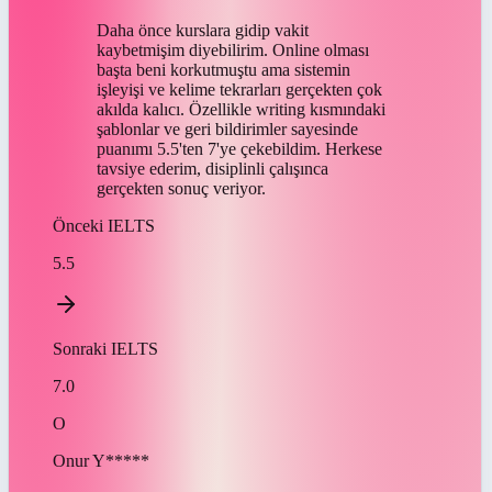
Daha önce kurslara gidip vakit
kaybetmişim diyebilirim. Online olması
başta beni korkutmuştu ama sistemin
işleyişi ve kelime tekrarları gerçekten çok
akılda kalıcı. Özellikle writing kısmındaki
şablonlar ve geri bildirimler sayesinde
puanımı 5.5'ten 7'ye çekebildim. Herkese
tavsiye ederim, disiplinli çalışınca
gerçekten sonuç veriyor.
Önceki
IELTS
5.5
Sonraki
IELTS
7.0
O
Onur
Y*****