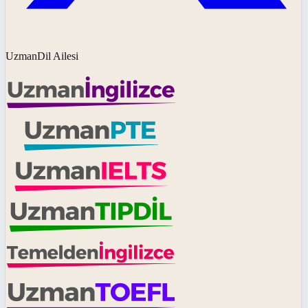
UzmanDil Ailesi