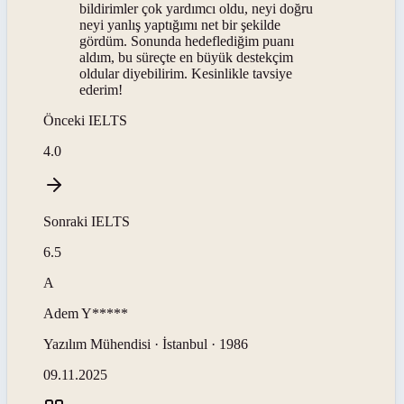
bildirimler çok yardımcı oldu, neyi doğru
neyi yanlış yaptığımı net bir şekilde
gördüm. Sonunda hedeflediğim puanı
aldım, bu süreçte en büyük destekçim
oldular diyebilirim. Kesinlikle tavsiye
ederim!
Önceki
IELTS
4.0
Sonraki
IELTS
6.5
A
Adem
Y*****
Yazılım Mühendisi · İstanbul · 1986
09.11.2025