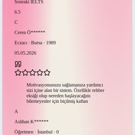
Sonraki
IELTS
6.5
C
Ceren
Ö******
Eczacı · Bursa · 1989
05.05.2026
Motivasyonunuzu sağlamanıza yardımcı
sizi içine alan bir sistem. Özellikle rehber
eksiği olup nereden başlayacağını
bilemeyenler için biçilmiş kaftan
A
Aslihan
K******
Öğretmen · İstanbul · 0