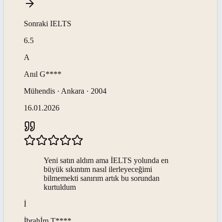
Sonraki
IELTS
6.5
A
Anıl
G****
Mühendis · Ankara · 2004
16.01.2026
Yeni satın aldım ama İELTS yolunda en
büyük sıkıntım nasıl ilerleyeceğimi
bilmemekti sanırım artık bu sorundan
kurtuldum
İ
İbrahİm
T****