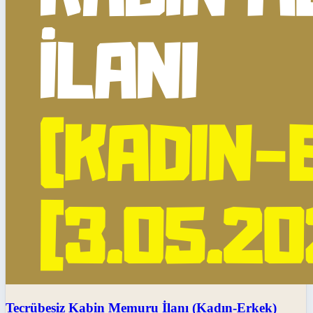
Tecrübesiz Kabin Memuru İlanı (Kadın-Erkek)