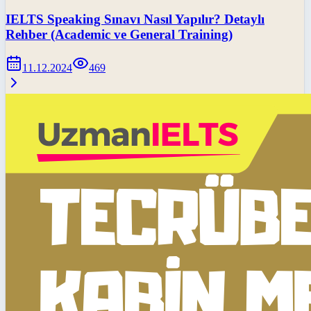
IELTS Speaking Sınavı Nasıl Yapılır? Detaylı
Rehber (Academic ve General Training)
11.12.2024
469