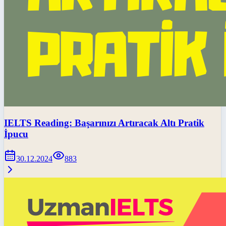
IELTS Reading: Başarınızı Artıracak Altı Pratik
İpucu
30.12.2024
883