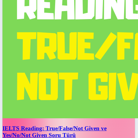
IELTS Reading: True/False/Not Given ve
Yes/No/Not Given Soru Türü