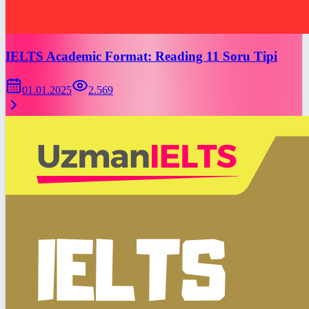
IELTS Academic Format: Reading 11 Soru Tipi
01.01.2025
2.569