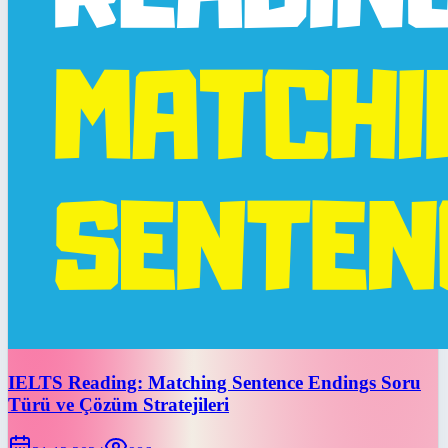
IELTS Reading: Matching Sentence Endings Soru
Türü ve Çözüm Stratejileri