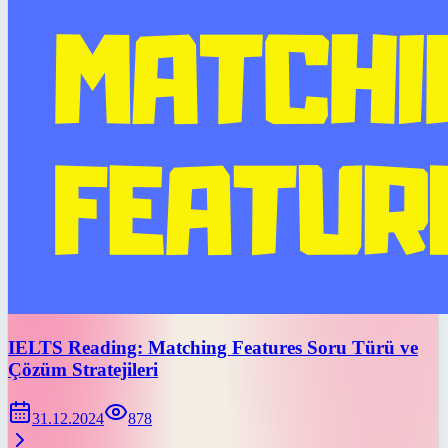
IELTS Reading: Matching Features Soru Türü ve
Çözüm Stratejileri
31.12.2024
878