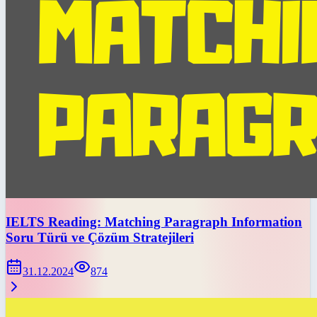
IELTS Reading: Matching Paragraph Information
Soru Türü ve Çözüm Stratejileri
31.12.2024
874