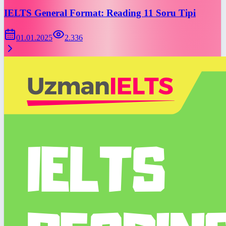
IELTS General Format: Reading 11 Soru Tipi
01.01.2025
2.336