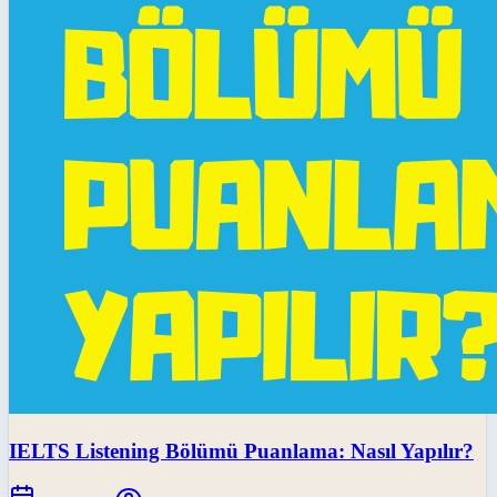
IELTS Listening Bölümü Puanlama: Nasıl Yapılır?