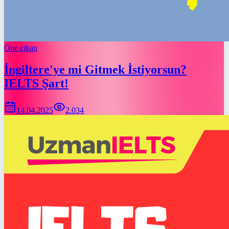
Öne çıkan
İngiltere'ye mi Gitmek İstiyorsun?
IELTS Şart!
14.04.2025
2.034