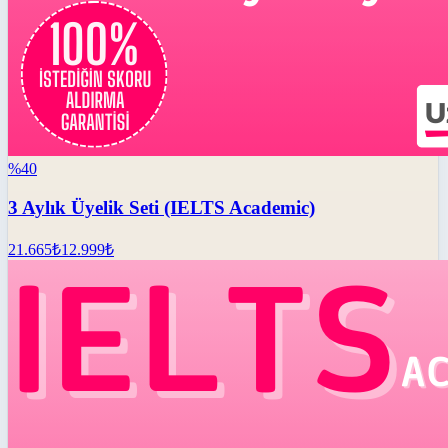
%
40
3 Aylık Üyelik Seti (IELTS Academic)
21.665
₺
12.999
₺