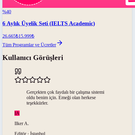
%
40
6 Aylık Üyelik Seti (IELTS Academic)
26.665
₺
15.999
₺
Tüm Programlar ve Ücretler
Kullanıcı Görüşleri
Gerçekten çok faydalı bir çalışma sistemi
oldu benim için. Emeği olan herkese
teşekkürler.
IA
Ilker
A
.
Editör · İstanbul