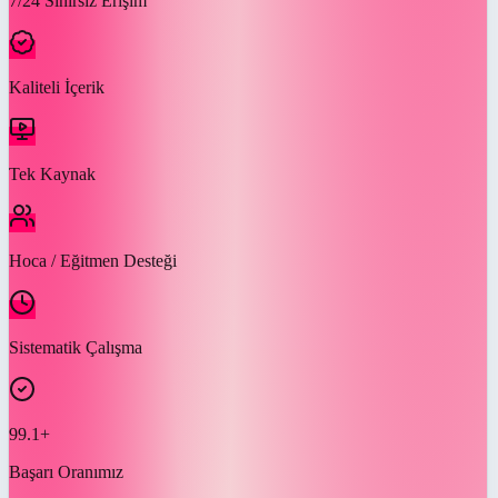
7/24 Sınırsız Erişim
Kaliteli İçerik
Tek Kaynak
Hoca / Eğitmen Desteği
Sistematik Çalışma
99.1+
Başarı Oranımız