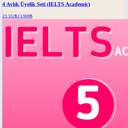
4 Aylık Üyelik Seti (IELTS Academic)
23.332
₺
13.999
₺