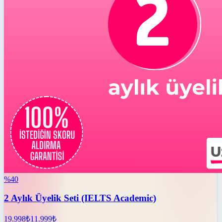
%
40
2 Aylık Üyelik Seti (IELTS Academic)
19.998
₺
11.999
₺