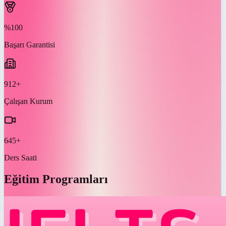
%100
Başarı Garantisi
912+
Çalışan Kurum
645+
Ders Saati
Eğitim Programları