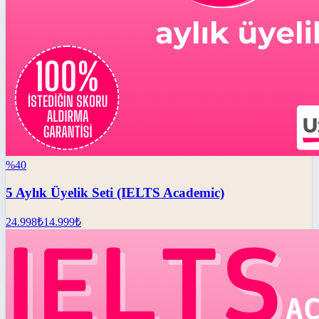
%
40
5 Aylık Üyelik Seti (IELTS Academic)
24.998
₺
14.999
₺