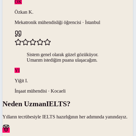
ÖK
Özkan
K
.
Mekatronik mühendisliği öğrencisi · İstanbul
Sistem genel olarak güzel gözüküyor.
Umarım istediğim puana ulaşacağım.
YI
Yiğit
I
.
İnşaat mühendisi · Kocaeli
Neden
UzmanIELTS
?
Yılların tecrübesiyle
IELTS
hazırlığının her adımında yanındayız.