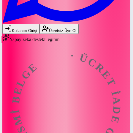
ÜCRET İADE GARANTİSİ · RESMİ BE
Kullanıcı Girişi
Ücretsiz Üye Ol
Yapay zeka destekli eğitim