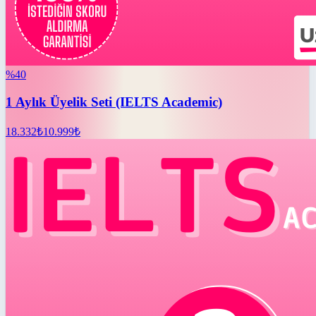
%
40
1 Aylık Üyelik Seti (IELTS Academic)
18.332
₺
10.999
₺