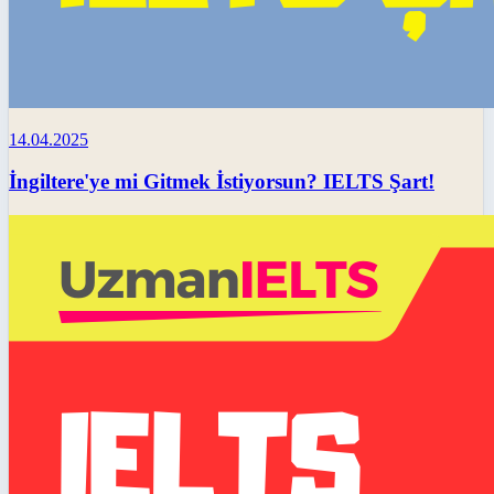
14.04.2025
İngiltere'ye mi Gitmek İstiyorsun? IELTS Şart!