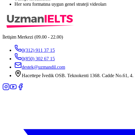
Her soru formatına uygun genel strateji videoları
İletişim Merkezi (09.00 - 22.00)
0(312) 911 37 15
0(850) 302 67 15
destek@uzmandil.com
Hacettepe İvedik OSB. Teknokenti 1368. Cadde No.61, 4