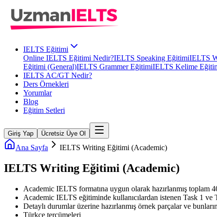
IELTS Eğitimi
Online IELTS Eğitimi Nedir?
IELTS Speaking Eğitimi
IELTS Wr
Eğitimi (General)
IELTS Grammer Eğitimi
IELTS Kelime Eğiti
IELTS AC/GT Nedir?
Ders Örnekleri
Yorumlar
Blog
Eğitim Setleri
Giriş Yap
Ücretsiz Üye Ol
Ana Sayfa
IELTS Writing Eğitimi (Academic)
IELTS Writing Eğitimi (Academic)
Academic IELTS formatına uygun olarak hazırlanmış toplam 4
Academic IELTS eğitiminde kullanıcılardan istenen Task 1 ve Ta
Detaylı durumlar üzerine hazırlanmış örnek parçalar ve bunları
Türkçe tercümeleri