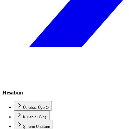
Hesabım
Ücretsiz Üye Ol
Kullanıcı Girişi
Şifremi Unuttum