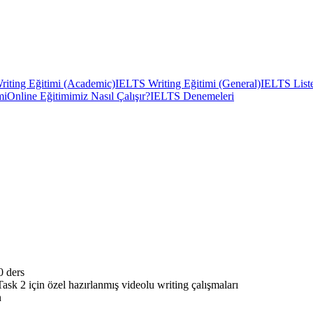
iting Eğitimi (Academic)
IELTS Writing Eğitimi (General)
IELTS Liste
mi
Online Eğitimimiz Nasıl Çalışır?
IELTS Denemeleri
0 ders
sk 2 için özel hazırlanmış videolu writing çalışmaları
n