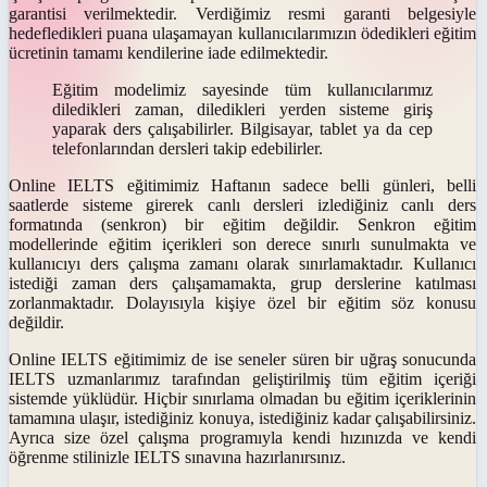
garantisi verilmektedir. Verdiğimiz resmi garanti belgesiyle
hedefledikleri puana ulaşamayan kullanıcılarımızın ödedikleri eğitim
ücretinin tamamı kendilerine iade edilmektedir.
Eğitim modelimiz sayesinde tüm kullanıcılarımız
diledikleri zaman, diledikleri yerden sisteme giriş
yaparak ders çalışabilirler. Bilgisayar, tablet ya da cep
telefonlarından dersleri takip edebilirler.
Online IELTS
eğitimimiz Haftanın sadece belli günleri, belli
saatlerde sisteme girerek canlı dersleri izlediğiniz canlı ders
formatında (senkron) bir eğitim değildir. Senkron eğitim
modellerinde eğitim içerikleri son derece sınırlı sunulmakta ve
kullanıcıyı ders çalışma zamanı olarak sınırlamaktadır. Kullanıcı
istediği zaman ders çalışamamakta, grup derslerine katılması
zorlanmaktadır. Dolayısıyla kişiye özel bir eğitim söz konusu
değildir.
Online IELTS eğitimimiz de ise seneler süren bir uğraş sonucunda
IELTS uzmanlarımız tarafından geliştirilmiş tüm eğitim içeriği
sistemde yüklüdür. Hiçbir sınırlama olmadan bu eğitim içeriklerinin
tamamına ulaşır, istediğiniz konuya, istediğiniz kadar çalışabilirsiniz.
Ayrıca size özel çalışma programıyla kendi hızınızda ve kendi
öğrenme stilinizle
IELTS
sınavına hazırlanırsınız.