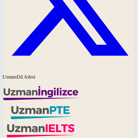
UzmanDil Ailesi