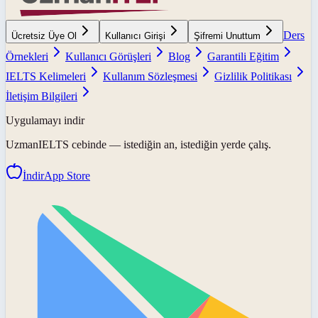
Ders
Ücretsiz Üye Ol
Kullanıcı Girişi
Şifremi Unuttum
Örnekleri
Kullanıcı Görüşleri
Blog
Garantili Eğitim
IELTS Kelimeleri
Kullanım Sözleşmesi
Gizlilik Politikası
İletişim Bilgileri
Uygulamayı indir
UzmanIELTS
cebinde — istediğin an, istediğin yerde çalış.
İndir
App Store