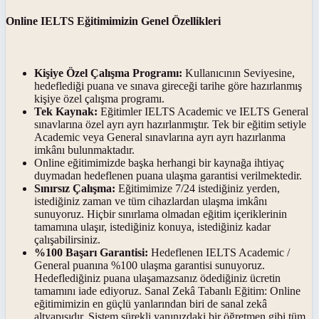
Online IELTS Eğitimimizin Genel Özellikleri
Kişiye Özel Çalışma Programı:
Kullanıcının Seviyesine,
hedeflediği puana ve sınava gireceği tarihe göre hazırlanmış
kişiye özel çalışma programı.
Tek Kaynak:
Eğitimler IELTS Academic ve IELTS General
sınavlarına özel ayrı ayrı hazırlanmıştır. Tek bir eğitim setiyle
Academic veya General sınavlarına ayrı ayrı hazırlanma
imkânı bulunmaktadır.
Online eğitimimizde başka herhangi bir kaynağa ihtiyaç
duymadan hedeflenen puana ulaşma garantisi verilmektedir.
Sınırsız Çalışma:
Eğitimimize 7/24 istediğiniz yerden,
istediğiniz zaman ve tüm cihazlardan ulaşma imkânı
sunuyoruz. Hiçbir sınırlama olmadan eğitim içeriklerinin
tamamına ulaşır, istediğiniz konuya, istediğiniz kadar
çalışabilirsiniz.
%100 Başarı Garantisi:
Hedeflenen IELTS Academic /
General puanına %100 ulaşma garantisi sunuyoruz.
Hedeflediğiniz puana ulaşamazsanız ödediğiniz ücretin
tamamını iade ediyoruz. Sanal Zekâ Tabanlı Eğitim: Online
eğitimimizin en güçlü yanlarından biri de sanal zekâ
altyapısıdır. Sistem sürekli yanınızdaki bir öğretmen gibi tüm