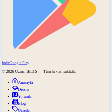
İndir
Google Play
©
2026
UzmanIELTS
— Tüm hakları saklıdır.
Anasayfa
Dersler
Yorumlar
Blog
Ücretler