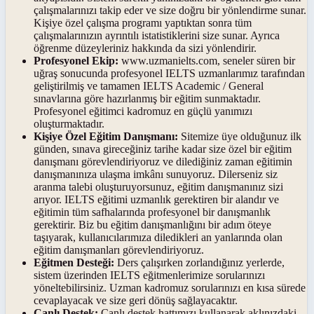
çalışmalarınızı takip eder ve size doğru bir yönlendirme sunar.
Kişiye özel çalışma programı yaptıktan sonra tüm
çalışmalarınızın ayrıntılı istatistiklerini size sunar. Ayrıca
öğrenme düzeyleriniz hakkında da sizi yönlendirir.
Profesyonel Ekip:
www.uzmanielts.com, seneler süren bir
uğraş sonucunda profesyonel IELTS uzmanlarımız tarafından
geliştirilmiş ve tamamen IELTS Academic / General
sınavlarına göre hazırlanmış bir eğitim sunmaktadır.
Profesyonel eğitimci kadromuz en güçlü yanımızı
oluşturmaktadır.
Kişiye Özel Eğitim Danışmanı:
Sitemize üye olduğunuz ilk
günden, sınava gireceğiniz tarihe kadar size özel bir eğitim
danışmanı görevlendiriyoruz ve dilediğiniz zaman eğitimin
danışmanınıza ulaşma imkânı sunuyoruz. Dilerseniz siz
aranma talebi oluşturuyorsunuz, eğitim danışmanınız sizi
arıyor. IELTS eğitimi uzmanlık gerektiren bir alandır ve
eğitimin tüm safhalarında profesyonel bir danışmanlık
gerektirir. Biz bu eğitim danışmanlığını bir adım öteye
taşıyarak, kullanıcılarımıza diledikleri an yanlarında olan
eğitim danışmanları görevlendiriyoruz.
Eğitmen Desteği:
Ders çalışırken zorlandığınız yerlerde,
sistem üzerinden IELTS eğitmenlerimize sorularınızı
yöneltebilirsiniz. Uzman kadromuz sorularınızı en kısa sürede
cevaplayacak ve size geri dönüş sağlayacaktır.
Canlı Destek:
Canlı destek hattımızı kullanarak aklınızdaki