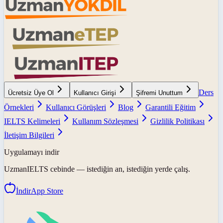
Ders
Ücretsiz Üye Ol
Kullanıcı Girişi
Şifremi Unuttum
Örnekleri
Kullanıcı Görüşleri
Blog
Garantili Eğitim
IELTS Kelimeleri
Kullanım Sözleşmesi
Gizlilik Politikası
İletişim Bilgileri
Uygulamayı indir
UzmanIELTS
cebinde — istediğin an, istediğin yerde çalış.
İndir
App Store