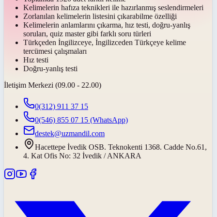
Kelimelerin hafıza teknikleri ile hazırlanmış seslendirmeleri
Zorlanılan kelimelerin listesini çıkarabilme özelliği
Kelimelerin anlamlarını çıkarma, hız testi, doğru-yanlış
soruları, quiz master gibi farklı soru türleri
Türkçeden İngilizceye, İngilizceden Türkçeye kelime
tercümesi çalışmaları
Hız testi
Doğru-yanlış testi
İletişim Merkezi (09.00 - 22.00)
0(312) 911 37 15
0(546) 855 07 15
(WhatsApp)
destek@uzmandil.com
Hacettepe İvedik OSB. Teknokenti 1368. Cadde No.61,
4. Kat Ofis No: 32 İvedik / ANKARA