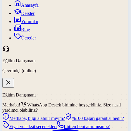
Anasayfa
Dersler
Yorumlar
Blog
Ücretler
Eğitim Danışmanı
Çevrimiçi (online)
Eğitim Danışmanı
Merhaba! 👋
WhatsApp Destek
birimine hoş geldiniz. Size nasıl
yardımcı olabiliriz?
Merhaba, bilgi alabilir miyim?
%100 başarı garantisi nedir?
Fiyat ve taksit seçenekleri
Lütfen beni arar mısınız?