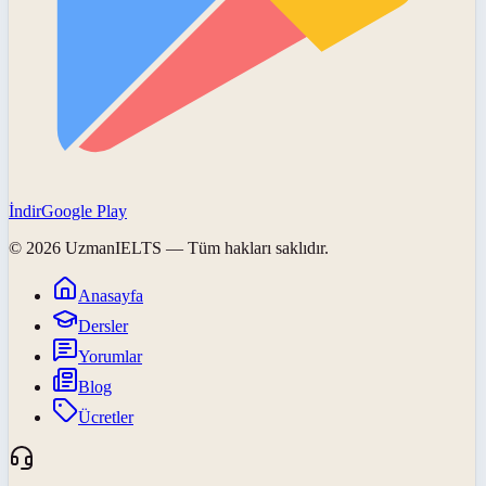
İndir
Google Play
©
2026
UzmanIELTS
— Tüm hakları saklıdır.
Anasayfa
Dersler
Yorumlar
Blog
Ücretler