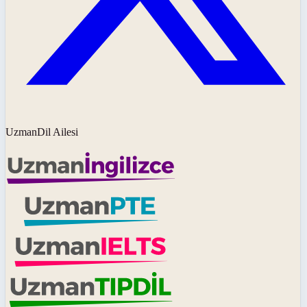
UzmanDil Ailesi