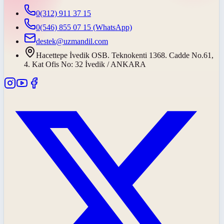
0(312) 911 37 15
0(546) 855 07 15
(WhatsApp)
destek@uzmandil.com
Hacettepe İvedik OSB. Teknokenti 1368. Cadde No.61,
4. Kat Ofis No: 32 İvedik / ANKARA