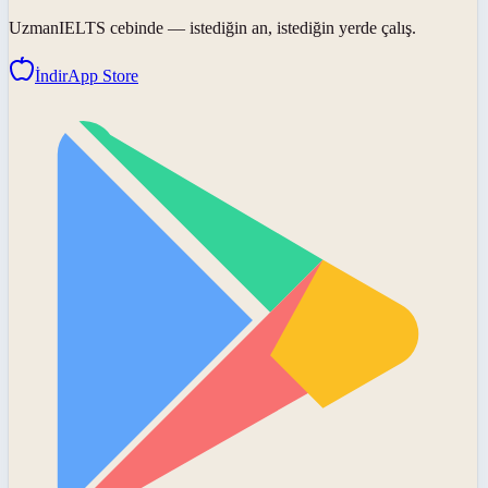
UzmanIELTS
cebinde — istediğin an, istediğin yerde çalış.
İndir
App Store