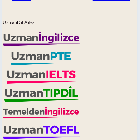
UzmanDil Ailesi