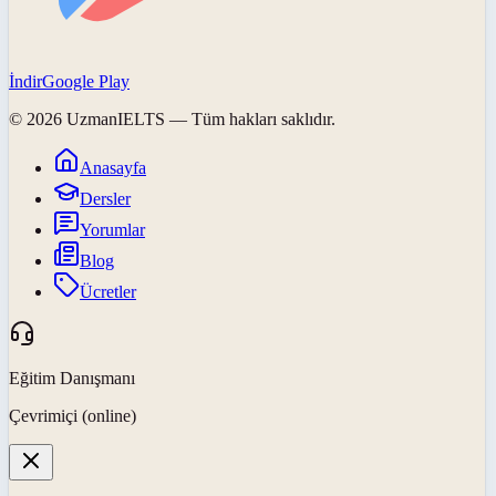
İndir
Google Play
©
2026
UzmanIELTS
— Tüm hakları saklıdır.
Anasayfa
Dersler
Yorumlar
Blog
Ücretler
Eğitim Danışmanı
Çevrimiçi (online)