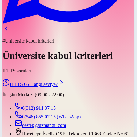
#Üniversite kabul kriterleri
Üniversite kabul kriterleri
IELTS soruları
IELTS 65 Hangi seviye?
İletişim Merkezi (09.00 - 22.00)
0(312) 911 37 15
0(546) 855 07 15
(WhatsApp)
destek@uzmandil.com
Hacettepe İvedik OSB. Teknokenti 1368. Cadde No.61,