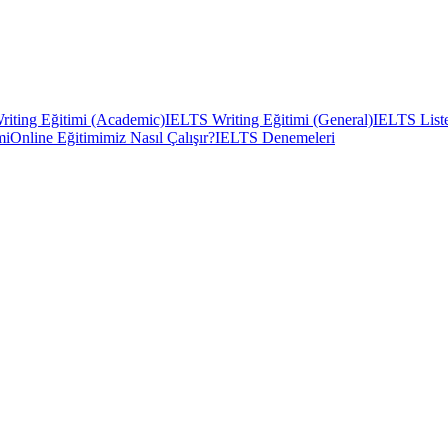
iting Eğitimi (Academic)
IELTS Writing Eğitimi (General)
IELTS Liste
mi
Online Eğitimimiz Nasıl Çalışır?
IELTS Denemeleri