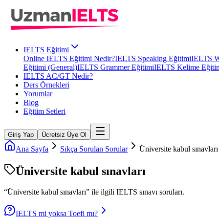
IELTS Eğitimi
Online IELTS Eğitimi Nedir?
IELTS Speaking Eğitimi
IELTS Wr
Eğitimi (General)
IELTS Grammer Eğitimi
IELTS Kelime Eğiti
IELTS AC/GT Nedir?
Ders Örnekleri
Yorumlar
Blog
Eğitim Setleri
Giriş Yap
Ücretsiz Üye Ol
Ana Sayfa
Sıkça Sorulan Sorular
Üniversite kabul sınavları
Üniversite kabul sınavları
“
Üniversite kabul sınavları
” ile ilgili
IELTS
sınavı soruları.
IELTS mi yoksa Toefl mı?