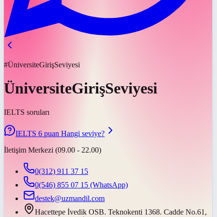
#ÜniversiteGirişSeviyesi
ÜniversiteGirişSeviyesi
IELTS soruları
IELTS 6 puan Hangi seviye?
İletişim Merkezi (09.00 - 22.00)
0(312) 911 37 15
0(546) 855 07 15
(WhatsApp)
destek@uzmandil.com
Hacettepe İvedik OSB. Teknokenti 1368. Cadde No.61,