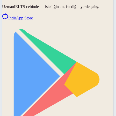
UzmanIELTS
cebinde — istediğin an, istediğin yerde çalış.
İndir
App Store