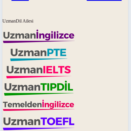
UzmanDil Ailesi