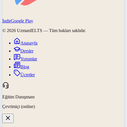
İndir
Google Play
©
2026
UzmanIELTS
— Tüm hakları saklıdır.
Anasayfa
Dersler
Yorumlar
Blog
Ücretler
Eğitim Danışmanı
Çevrimiçi (online)