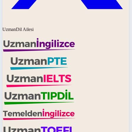
UzmanDil Ailesi