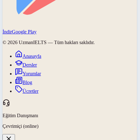
İndir
Google Play
©
2026
UzmanIELTS
— Tüm hakları saklıdır.
Anasayfa
Dersler
Yorumlar
Blog
Ücretler
Eğitim Danışmanı
Çevrimiçi (online)