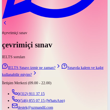
#çevrimiçi sınav
çevrimiçi sınav
IELTS soruları
IELTS Sınavı izmir ne zaman?
Sınavda kalem ve kağıt
kullanabilir miyim?
İletişim Merkezi (09.00 - 22.00)
0(312) 911 37 15
0(546) 855 07 15
(WhatsApp)
destek@uzmandil.com