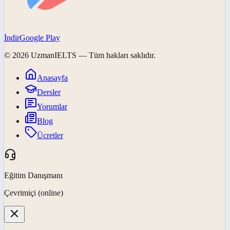
İndir
Google Play
©
2026
UzmanIELTS
— Tüm hakları saklıdır.
Anasayfa
Dersler
Yorumlar
Blog
Ücretler
Eğitim Danışmanı
Çevrimiçi (online)