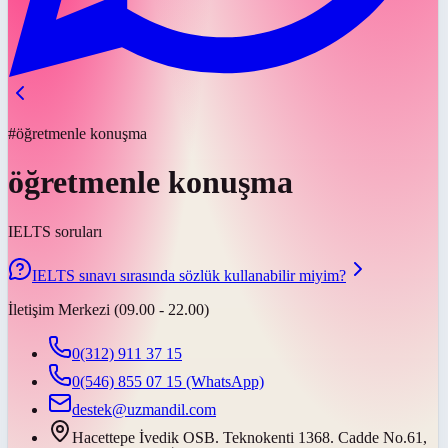
#öğretmenle konuşma
öğretmenle konuşma
IELTS soruları
IELTS sınavı sırasında sözlük kullanabilir miyim?
İletişim Merkezi (09.00 - 22.00)
0(312) 911 37 15
0(546) 855 07 15
(WhatsApp)
destek@uzmandil.com
Hacettepe İvedik OSB. Teknokenti 1368. Cadde No.61,