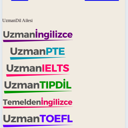
UzmanDil Ailesi