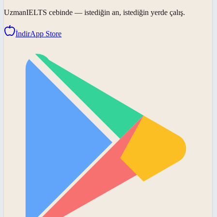
UzmanIELTS
cebinde — istediğin an, istediğin yerde çalış.
İndir
App Store