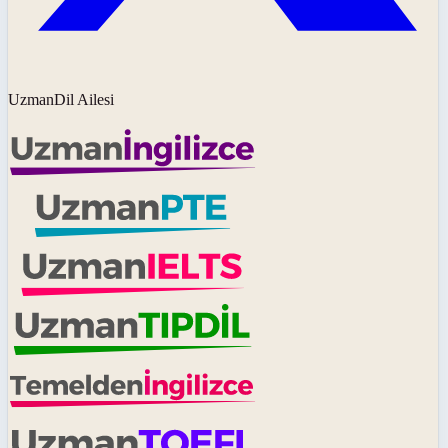
UzmanDil Ailesi