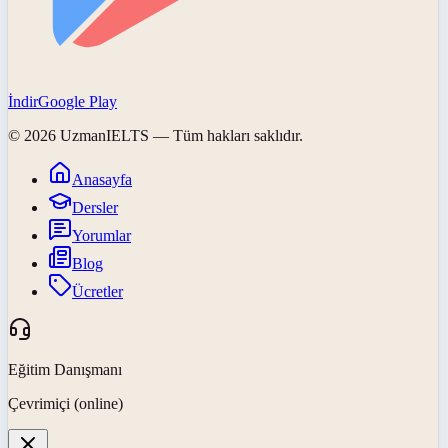
İndir
Google Play
©
2026
UzmanIELTS
— Tüm hakları saklıdır.
Anasayfa
Dersler
Yorumlar
Blog
Ücretler
Eğitim Danışmanı
Çevrimiçi (online)