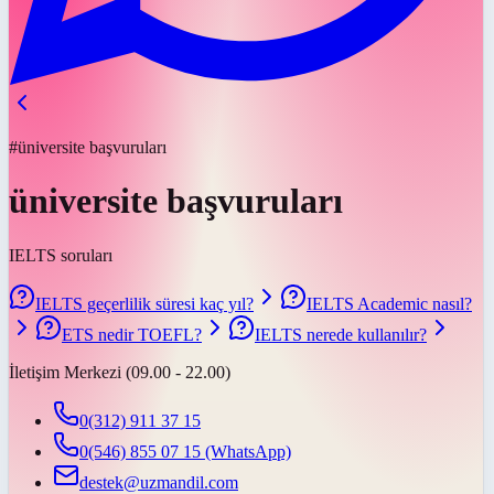
#üniversite başvuruları
üniversite başvuruları
IELTS soruları
IELTS geçerlilik süresi kaç yıl?
IELTS Academic nasıl?
ETS nedir TOEFL?
IELTS nerede kullanılır?
İletişim Merkezi (09.00 - 22.00)
0(312) 911 37 15
0(546) 855 07 15
(WhatsApp)
destek@uzmandil.com