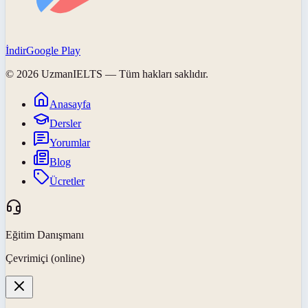
İndir
Google Play
©
2026
UzmanIELTS
— Tüm hakları saklıdır.
Anasayfa
Dersler
Yorumlar
Blog
Ücretler
Eğitim Danışmanı
Çevrimiçi (online)