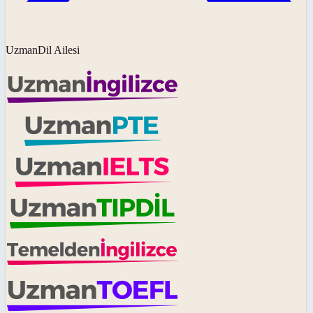
UzmanDil Ailesi