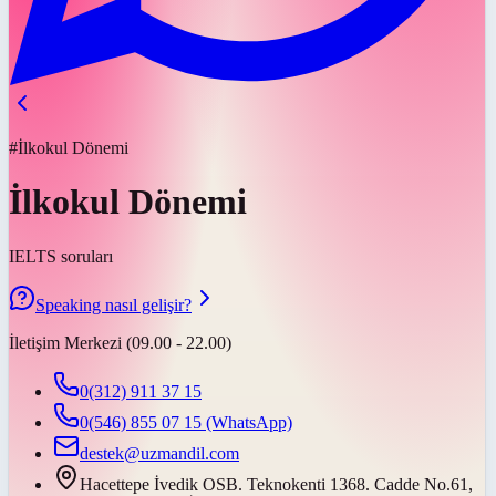
#İlkokul Dönemi
İlkokul Dönemi
IELTS soruları
Speaking nasıl gelişir?
İletişim Merkezi (09.00 - 22.00)
0(312) 911 37 15
0(546) 855 07 15
(WhatsApp)
destek@uzmandil.com
Hacettepe İvedik OSB. Teknokenti 1368. Cadde No.61,