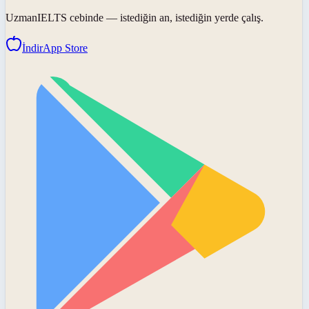
UzmanIELTS
cebinde — istediğin an, istediğin yerde çalış.
İndir
App Store