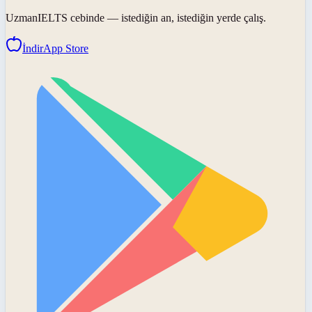
UzmanIELTS
cebinde — istediğin an, istediğin yerde çalış.
İndir
App Store