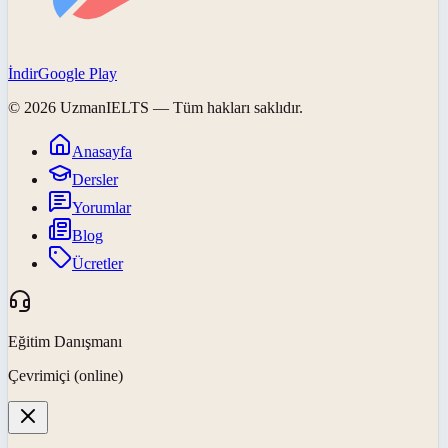
İndir
Google Play
©
2026
UzmanIELTS
— Tüm hakları saklıdır.
Anasayfa
Dersler
Yorumlar
Blog
Ücretler
Eğitim Danışmanı
Çevrimiçi (online)