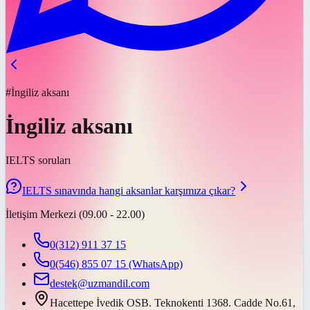
#İngiliz aksanı
İngiliz aksanı
IELTS soruları
IELTS sınavında hangi aksanlar karşımıza çıkar?
İletişim Merkezi (09.00 - 22.00)
0(312) 911 37 15
0(546) 855 07 15
(WhatsApp)
destek@uzmandil.com
Hacettepe İvedik OSB. Teknokenti 1368. Cadde No.61,