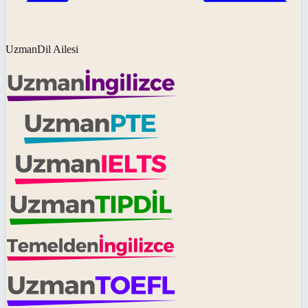
UzmanDil Ailesi