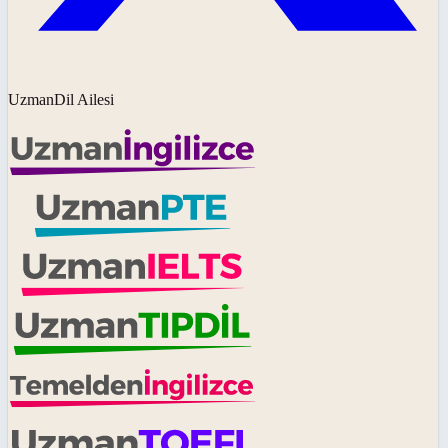
UzmanDil Ailesi