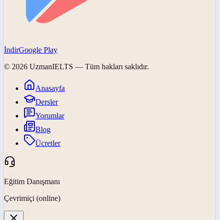
İndir
Google Play
©
2026
UzmanIELTS
— Tüm hakları saklıdır.
Anasayfa
Dersler
Yorumlar
Blog
Ücretler
Eğitim Danışmanı
Çevrimiçi (online)