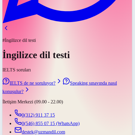
#İngilizce dil testi
İngilizce dil testi
IELTS soruları
IELTS de ne soruluyor?
Speaking sınavında nasıl
konuşulur?
İletişim Merkezi (09.00 - 22.00)
0(312) 911 37 15
0(546) 855 07 15
(WhatsApp)
destek@uzmandil.com