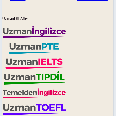
UzmanDil Ailesi