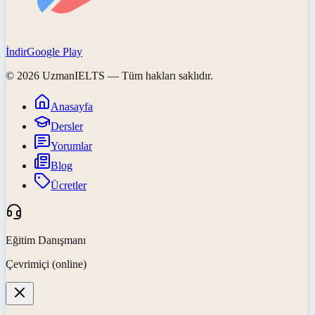
İndir
Google Play
©
2026
UzmanIELTS
— Tüm hakları saklıdır.
Anasayfa
Dersler
Yorumlar
Blog
Ücretler
Eğitim Danışmanı
Çevrimiçi (online)