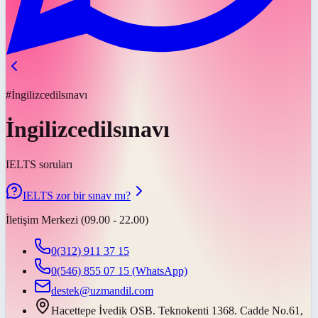
#İngilizcedilsınavı
İngilizcedilsınavı
IELTS soruları
IELTS zor bir sınav mı?
İletişim Merkezi (09.00 - 22.00)
0(312) 911 37 15
0(546) 855 07 15
(WhatsApp)
destek@uzmandil.com
Hacettepe İvedik OSB. Teknokenti 1368. Cadde No.61,