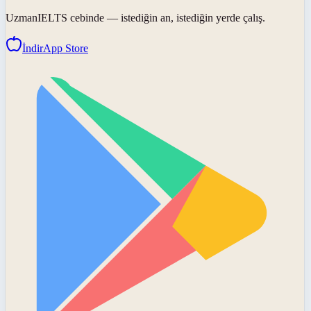
UzmanIELTS
cebinde — istediğin an, istediğin yerde çalış.
İndir
App Store