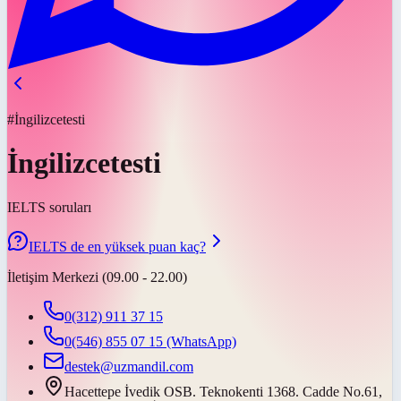
#İngilizcetesti
İngilizcetesti
IELTS soruları
IELTS de en yüksek puan kaç?
İletişim Merkezi (09.00 - 22.00)
0(312) 911 37 15
0(546) 855 07 15
(WhatsApp)
destek@uzmandil.com
Hacettepe İvedik OSB. Teknokenti 1368. Cadde No.61,