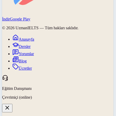
İndir
Google Play
©
2026
UzmanIELTS
— Tüm hakları saklıdır.
Anasayfa
Dersler
Yorumlar
Blog
Ücretler
Eğitim Danışmanı
Çevrimiçi (online)