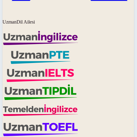
UzmanDil Ailesi