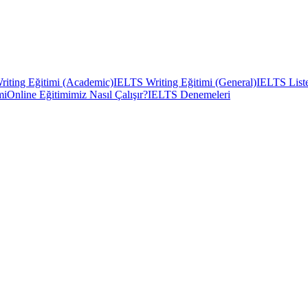
iting Eğitimi (Academic)
IELTS Writing Eğitimi (General)
IELTS Liste
mi
Online Eğitimimiz Nasıl Çalışır?
IELTS Denemeleri