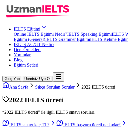
IELTS Eğitimi
Online IELTS Eğitimi Nedir?
IELTS Speaking Eğitimi
IELTS Wr
Eğitimi (General)
IELTS Grammer Eğitimi
IELTS Kelime Eğiti
IELTS AC/GT Nedir?
Ders Örnekleri
Yorumlar
Blog
Eğitim Setleri
Giriş Yap
Ücretsiz Üye Ol
Ana Sayfa
Sıkça Sorulan Sorular
2022 IELTS ücreti
2022 IELTS ücreti
“
2022 IELTS ücreti
” ile ilgili
IELTS
sınavı soruları.
IELTS sınavı kaç TL?
IELTS başvuru ücreti ne kadar?