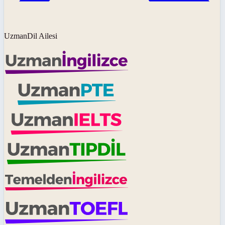
UzmanDil Ailesi