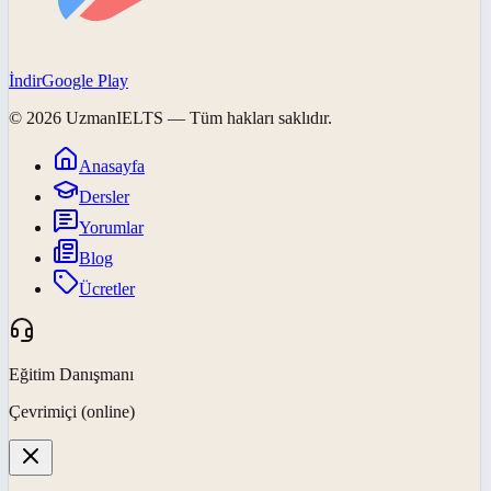
İndir
Google Play
©
2026
UzmanIELTS
— Tüm hakları saklıdır.
Anasayfa
Dersler
Yorumlar
Blog
Ücretler
Eğitim Danışmanı
Çevrimiçi (online)