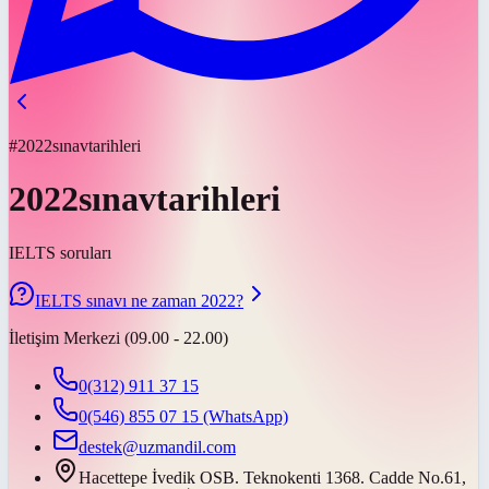
#2022sınavtarihleri
2022sınavtarihleri
IELTS soruları
IELTS sınavı ne zaman 2022?
İletişim Merkezi (09.00 - 22.00)
0(312) 911 37 15
0(546) 855 07 15
(WhatsApp)
destek@uzmandil.com
Hacettepe İvedik OSB. Teknokenti 1368. Cadde No.61,