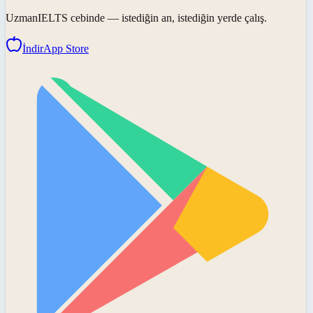
UzmanIELTS
cebinde — istediğin an, istediğin yerde çalış.
İndir
App Store