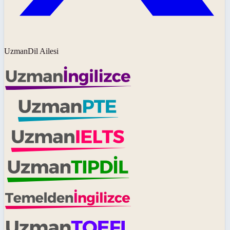
UzmanDil Ailesi