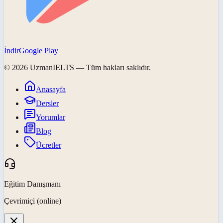
İndir
Google Play
©
2026
UzmanIELTS
— Tüm hakları saklıdır.
Anasayfa
Dersler
Yorumlar
Blog
Ücretler
Eğitim Danışmanı
Çevrimiçi (online)