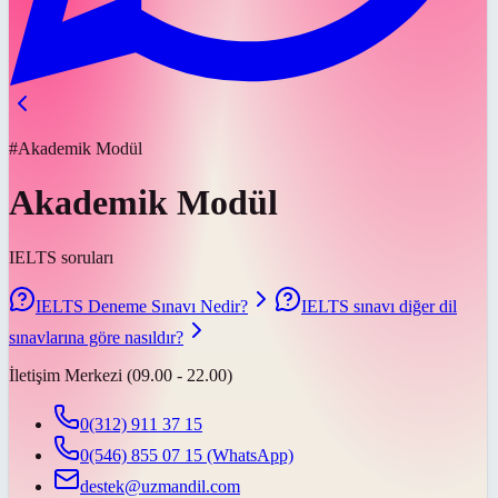
#Akademik Modül
Akademik Modül
IELTS soruları
IELTS Deneme Sınavı Nedir?
IELTS sınavı diğer dil
sınavlarına göre nasıldır?
İletişim Merkezi (09.00 - 22.00)
0(312) 911 37 15
0(546) 855 07 15
(WhatsApp)
destek@uzmandil.com