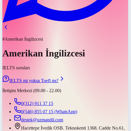
#Amerikan İngilizcesi
Amerikan İngilizcesi
IELTS soruları
IELTS mi yoksa Toefl mı?
İletişim Merkezi (09.00 - 22.00)
0(312) 911 37 15
0(546) 855 07 15
(WhatsApp)
destek@uzmandil.com
Hacettepe İvedik OSB. Teknokenti 1368. Cadde No.61,