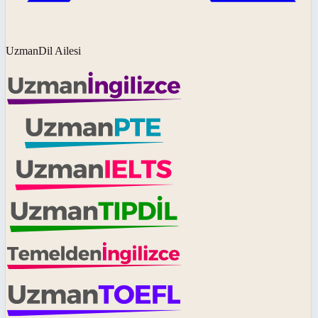
UzmanDil Ailesi