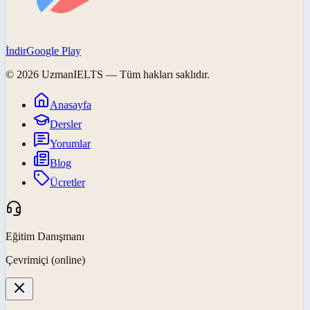
İndir
Google Play
©
2026
UzmanIELTS
— Tüm hakları saklıdır.
Anasayfa
Dersler
Yorumlar
Blog
Ücretler
Eğitim Danışmanı
Çevrimiçi (online)