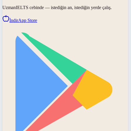
UzmanIELTS
cebinde — istediğin an, istediğin yerde çalış.
İndir
App Store