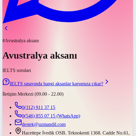
#Avustralya aksanı
Avustralya aksanı
IELTS soruları
IELTS sınavında hangi aksanlar karşımıza çıkar?
İletişim Merkezi (09.00 - 22.00)
0(312) 911 37 15
0(546) 855 07 15
(WhatsApp)
destek@uzmandil.com
Hacettepe İvedik OSB. Teknokenti 1368. Cadde No.61,