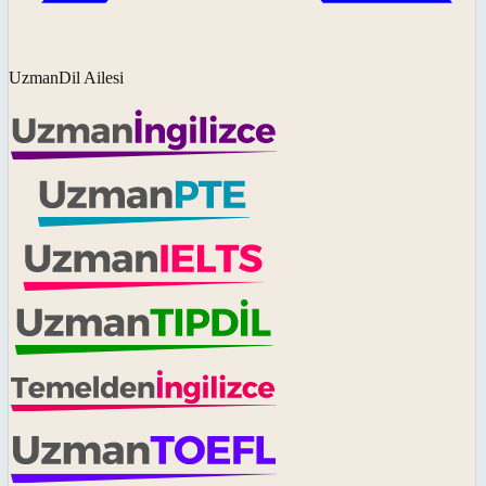
UzmanDil Ailesi