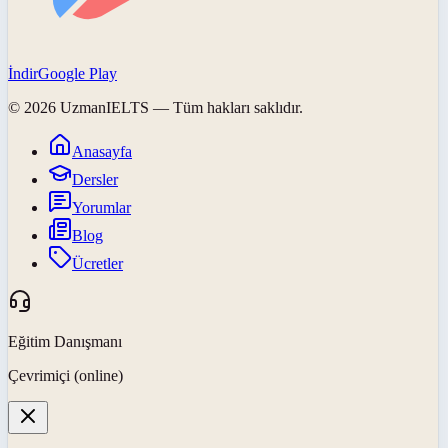
İndir
Google Play
©
2026
UzmanIELTS
— Tüm hakları saklıdır.
Anasayfa
Dersler
Yorumlar
Blog
Ücretler
Eğitim Danışmanı
Çevrimiçi (online)