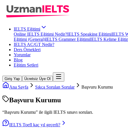
IELTS Eğitimi
Online IELTS Eğitimi Nedir?
IELTS Speaking Eğitimi
IELTS Wr
Eğitimi (General)
IELTS Grammer Eğitimi
IELTS Kelime Eğiti
IELTS AC/GT Nedir?
Ders Örnekleri
Yorumlar
Blog
Eğitim Setleri
Giriş Yap
Ücretsiz Üye Ol
Ana Sayfa
Sıkça Sorulan Sorular
Başvuru Kurumu
Başvuru Kurumu
“
Başvuru Kurumu
” ile ilgili
IELTS
sınavı soruları.
IELTS Toefl kaç yıl geçerli?