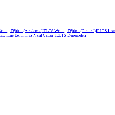
iting Eğitimi (Academic)
IELTS Writing Eğitimi (General)
IELTS Liste
mi
Online Eğitimimiz Nasıl Çalışır?
IELTS Denemeleri