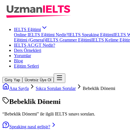
IELTS Eğitimi
Online IELTS Eğitimi Nedir?
IELTS Speaking Eğitimi
IELTS Wr
Eğitimi (General)
IELTS Grammer Eğitimi
IELTS Kelime Eğiti
IELTS AC/GT Nedir?
Ders Örnekleri
Yorumlar
Blog
Eğitim Setleri
Giriş Yap
Ücretsiz Üye Ol
Ana Sayfa
Sıkça Sorulan Sorular
Bebeklik Dönemi
Bebeklik Dönemi
“
Bebeklik Dönemi
” ile ilgili
IELTS
sınavı soruları.
Speaking nasıl gelişir?