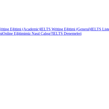
iting Eğitimi (Academic)
IELTS Writing Eğitimi (General)
IELTS Liste
mi
Online Eğitimimiz Nasıl Çalışır?
IELTS Denemeleri