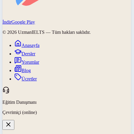
İndir
Google Play
©
2026
UzmanIELTS
— Tüm hakları saklıdır.
Anasayfa
Dersler
Yorumlar
Blog
Ücretler
Eğitim Danışmanı
Çevrimiçi (online)