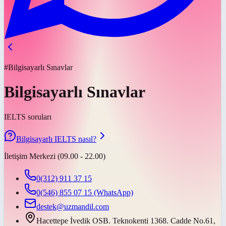
#Bilgisayarlı Sınavlar
Bilgisayarlı Sınavlar
IELTS soruları
Bilgisayarlı IELTS nasıl?
İletişim Merkezi (09.00 - 22.00)
0(312) 911 37 15
0(546) 855 07 15
(WhatsApp)
destek@uzmandil.com
Hacettepe İvedik OSB. Teknokenti 1368. Cadde No.61,