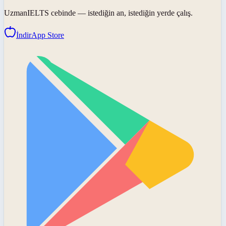
UzmanIELTS
cebinde — istediğin an, istediğin yerde çalış.
İndir
App Store