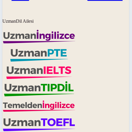
UzmanDil Ailesi