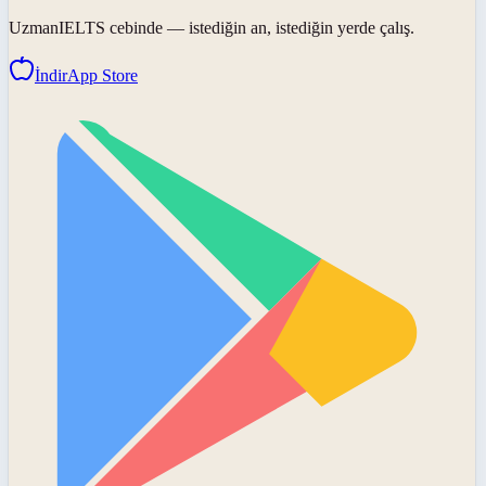
UzmanIELTS
cebinde — istediğin an, istediğin yerde çalış.
İndir
App Store