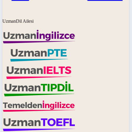
UzmanDil Ailesi