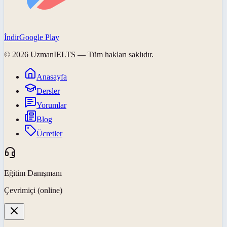
İndir
Google Play
©
2026
UzmanIELTS
— Tüm hakları saklıdır.
Anasayfa
Dersler
Yorumlar
Blog
Ücretler
Eğitim Danışmanı
Çevrimiçi (online)