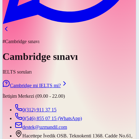
#Cambridge sınavı
Cambridge sınavı
IELTS soruları
Cambridge mi IELTS mi?
İletişim Merkezi (09.00 - 22.00)
0(312) 911 37 15
0(546) 855 07 15
(WhatsApp)
destek@uzmandil.com
Hacettepe İvedik OSB. Teknokenti 1368. Cadde No.61,