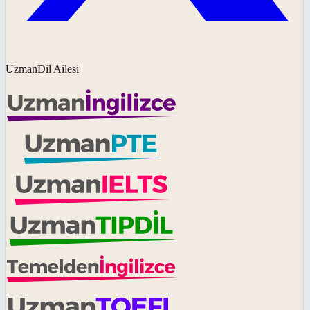
UzmanDil Ailesi