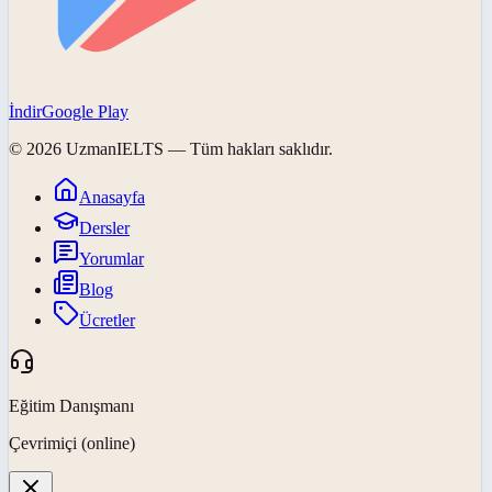
İndir
Google Play
©
2026
UzmanIELTS
— Tüm hakları saklıdır.
Anasayfa
Dersler
Yorumlar
Blog
Ücretler
Eğitim Danışmanı
Çevrimiçi (online)