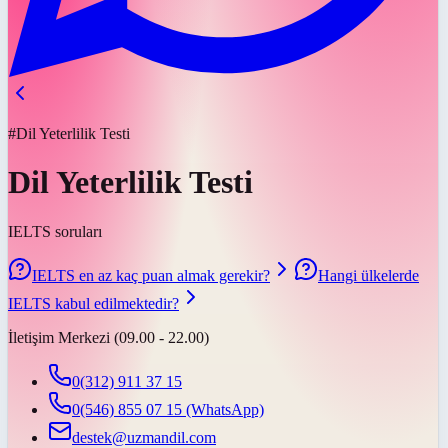
#Dil Yeterlilik Testi
Dil Yeterlilik Testi
IELTS soruları
IELTS en az kaç puan almak gerekir?
Hangi ülkelerde
IELTS kabul edilmektedir?
İletişim Merkezi (09.00 - 22.00)
0(312) 911 37 15
0(546) 855 07 15
(WhatsApp)
destek@uzmandil.com