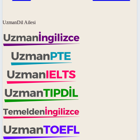
UzmanDil Ailesi