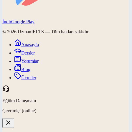
İndir
Google Play
©
2026
UzmanIELTS
— Tüm hakları saklıdır.
Anasayfa
Dersler
Yorumlar
Blog
Ücretler
Eğitim Danışmanı
Çevrimiçi (online)