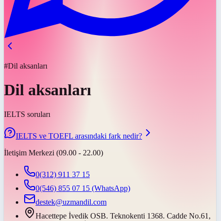
#Dil aksanları
Dil aksanları
IELTS soruları
IELTS ve TOEFL arasındaki fark nedir?
İletişim Merkezi (09.00 - 22.00)
0(312) 911 37 15
0(546) 855 07 15
(WhatsApp)
destek@uzmandil.com
Hacettepe İvedik OSB. Teknokenti 1368. Cadde No.61,