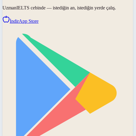
UzmanIELTS
cebinde — istediğin an, istediğin yerde çalış.
İndir
App Store