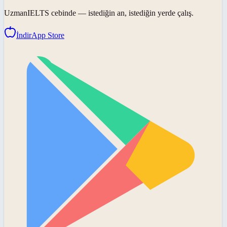
UzmanIELTS
cebinde — istediğin an, istediğin yerde çalış.
İndir
App Store