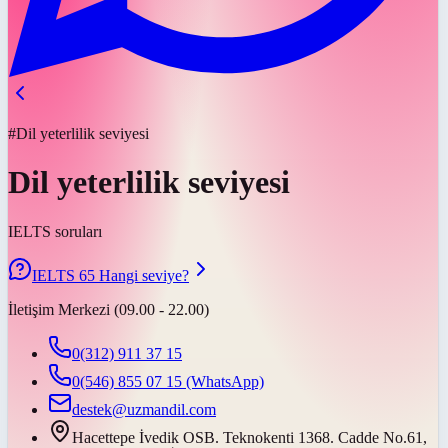
#Dil yeterlilik seviyesi
Dil yeterlilik seviyesi
IELTS soruları
IELTS 65 Hangi seviye?
İletişim Merkezi (09.00 - 22.00)
0(312) 911 37 15
0(546) 855 07 15
(WhatsApp)
destek@uzmandil.com
Hacettepe İvedik OSB. Teknokenti 1368. Cadde No.61,