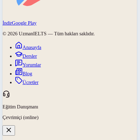
İndir
Google Play
©
2026
UzmanIELTS
— Tüm hakları saklıdır.
Anasayfa
Dersler
Yorumlar
Blog
Ücretler
Eğitim Danışmanı
Çevrimiçi (online)