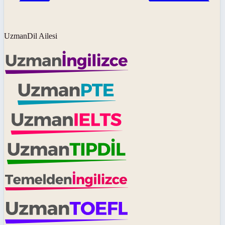
UzmanDil Ailesi