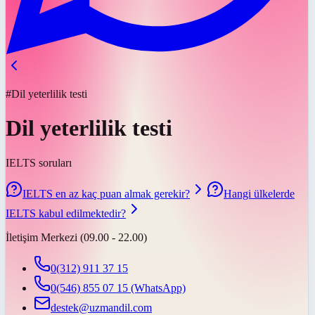
#Dil yeterlilik testi
Dil yeterlilik testi
IELTS soruları
IELTS en az kaç puan almak gerekir?
Hangi ülkelerde
IELTS kabul edilmektedir?
İletişim Merkezi (09.00 - 22.00)
0(312) 911 37 15
0(546) 855 07 15
(WhatsApp)
destek@uzmandil.com