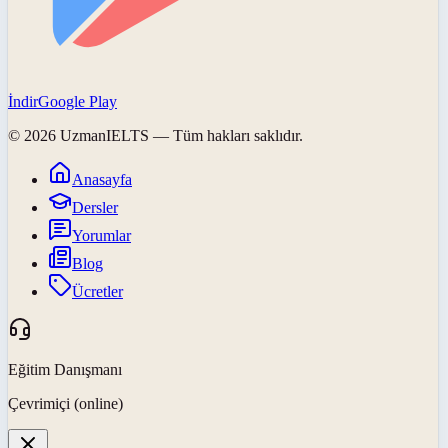
İndir
Google Play
©
2026
UzmanIELTS
— Tüm hakları saklıdır.
Anasayfa
Dersler
Yorumlar
Blog
Ücretler
Eğitim Danışmanı
Çevrimiçi (online)