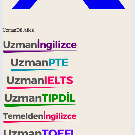
UzmanDil Ailesi