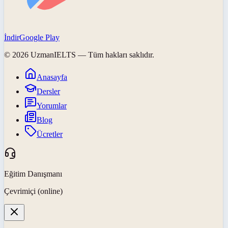
İndir
Google Play
©
2026
UzmanIELTS
— Tüm hakları saklıdır.
Anasayfa
Dersler
Yorumlar
Blog
Ücretler
Eğitim Danışmanı
Çevrimiçi (online)