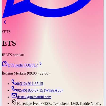
#ETS
ETS
IELTS soruları
ETS nedir TOEFL?
İletişim Merkezi (09.00 - 22.00)
0(312) 911 37 15
0(546) 855 07 15
(WhatsApp)
destek@uzmandil.com
Hacettepe İvedik OSB. Teknokenti 1368. Cadde No.61,