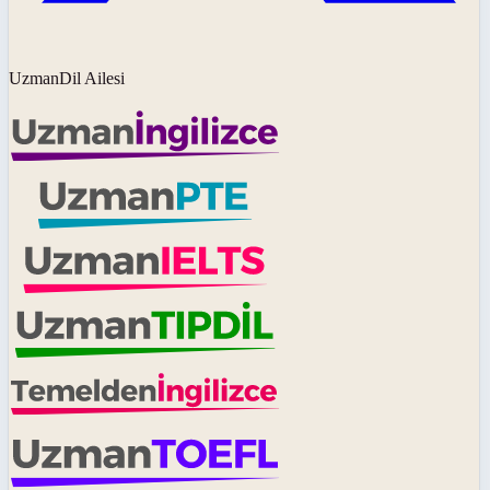
UzmanDil Ailesi