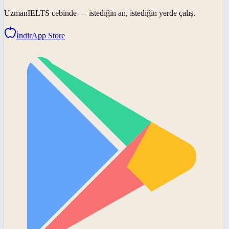
UzmanIELTS
cebinde — istediğin an, istediğin yerde çalış.
İndir
App Store