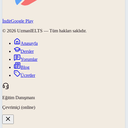
İndir
Google Play
©
2026
UzmanIELTS
— Tüm hakları saklıdır.
Anasayfa
Dersler
Yorumlar
Blog
Ücretler
Eğitim Danışmanı
Çevrimiçi (online)