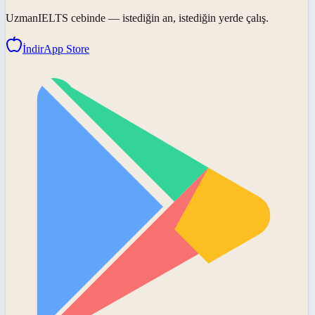
UzmanIELTS
cebinde — istediğin an, istediğin yerde çalış.
İndir
App Store