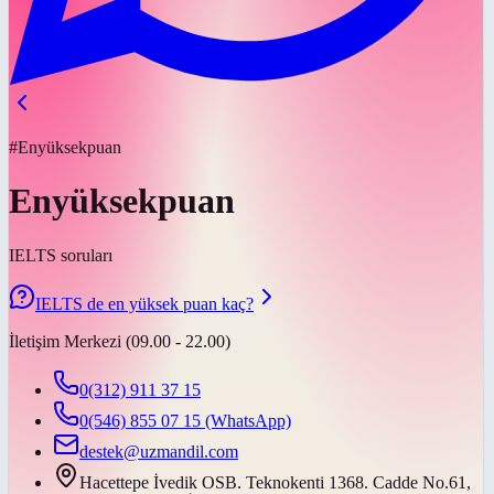
#Enyüksekpuan
Enyüksekpuan
IELTS soruları
IELTS de en yüksek puan kaç?
İletişim Merkezi (09.00 - 22.00)
0(312) 911 37 15
0(546) 855 07 15
(WhatsApp)
destek@uzmandil.com
Hacettepe İvedik OSB. Teknokenti 1368. Cadde No.61,