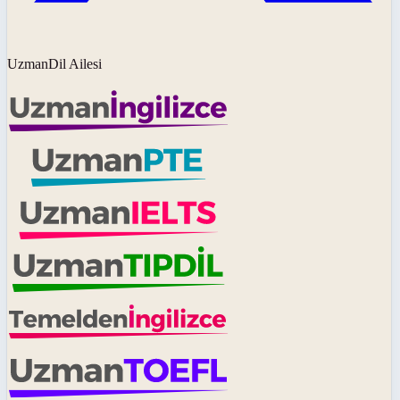
UzmanDil Ailesi