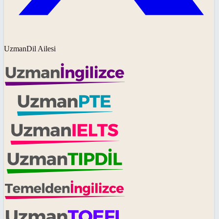
UzmanDil Ailesi