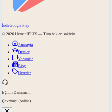
İndir
Google Play
©
2026
UzmanIELTS
— Tüm hakları saklıdır.
Anasayfa
Dersler
Yorumlar
Blog
Ücretler
Eğitim Danışmanı
Çevrimiçi (online)