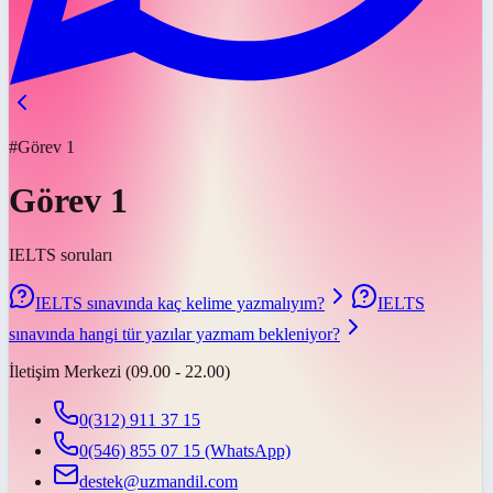
#Görev 1
Görev 1
IELTS soruları
IELTS sınavında kaç kelime yazmalıyım?
IELTS
sınavında hangi tür yazılar yazmam bekleniyor?
İletişim Merkezi (09.00 - 22.00)
0(312) 911 37 15
0(546) 855 07 15
(WhatsApp)
destek@uzmandil.com