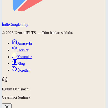
İndir
Google Play
©
2026
UzmanIELTS
— Tüm hakları saklıdır.
Anasayfa
Dersler
Yorumlar
Blog
Ücretler
Eğitim Danışmanı
Çevrimiçi (online)