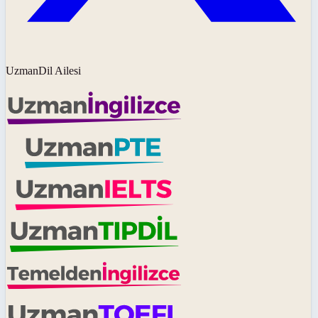
UzmanDil Ailesi