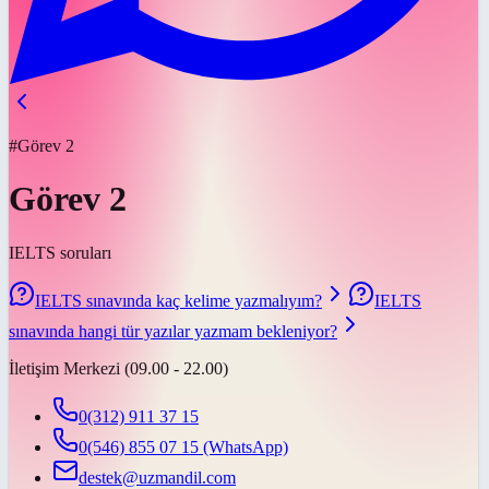
#Görev 2
Görev 2
IELTS soruları
IELTS sınavında kaç kelime yazmalıyım?
IELTS
sınavında hangi tür yazılar yazmam bekleniyor?
İletişim Merkezi (09.00 - 22.00)
0(312) 911 37 15
0(546) 855 07 15
(WhatsApp)
destek@uzmandil.com