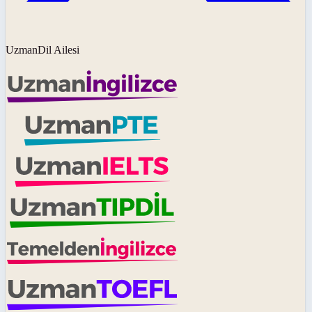
UzmanDil Ailesi