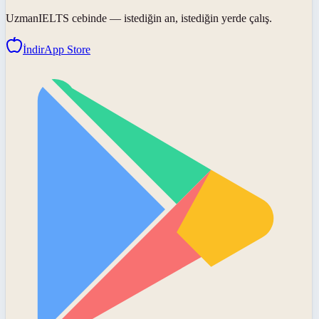
UzmanIELTS
cebinde — istediğin an, istediğin yerde çalış.
İndir
App Store