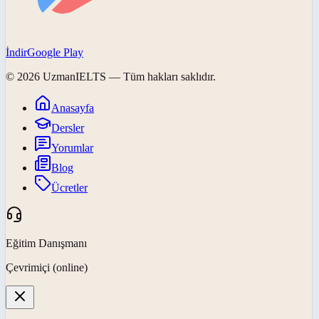
İndir
Google Play
©
2026
UzmanIELTS
— Tüm hakları saklıdır.
Anasayfa
Dersler
Yorumlar
Blog
Ücretler
Eğitim Danışmanı
Çevrimiçi (online)