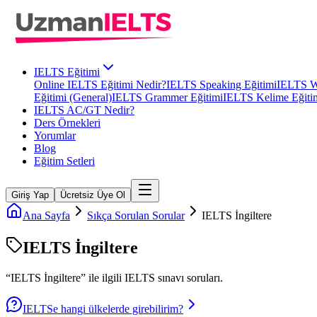
IELTS Eğitimi
Online IELTS Eğitimi Nedir?
IELTS Speaking Eğitimi
IELTS Wr
Eğitimi (General)
IELTS Grammer Eğitimi
IELTS Kelime Eğiti
IELTS AC/GT Nedir?
Ders Örnekleri
Yorumlar
Blog
Eğitim Setleri
Giriş Yap
Ücretsiz Üye Ol
Ana Sayfa
Sıkça Sorulan Sorular
IELTS İngiltere
IELTS İngiltere
“
IELTS İngiltere
” ile ilgili
IELTS
sınavı soruları.
IELTSe hangi ülkelerde girebilirim?