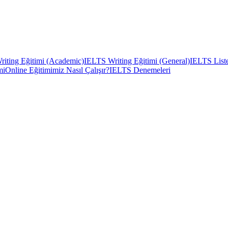
iting Eğitimi (Academic)
IELTS Writing Eğitimi (General)
IELTS Liste
mi
Online Eğitimimiz Nasıl Çalışır?
IELTS Denemeleri