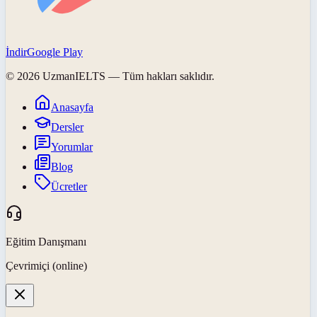
İndir
Google Play
©
2026
UzmanIELTS
— Tüm hakları saklıdır.
Anasayfa
Dersler
Yorumlar
Blog
Ücretler
Eğitim Danışmanı
Çevrimiçi (online)