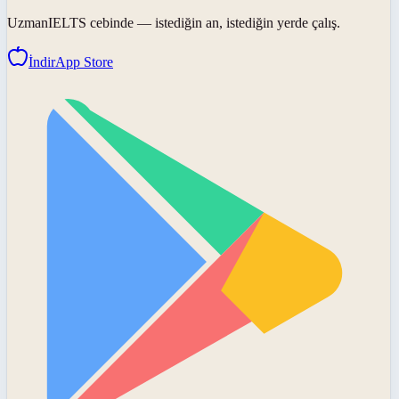
UzmanIELTS
cebinde — istediğin an, istediğin yerde çalış.
İndir
App Store