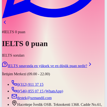
#IELTS 0 puan
IELTS 0 puan
IELTS soruları
IELTS sınavında en yüksek ve en düşük puan nedir?
İletişim Merkezi (09.00 - 22.00)
0(312) 911 37 15
0(546) 855 07 15
(WhatsApp)
destek@uzmandil.com
Hacettepe İvedik OSB. Teknokenti 1368. Cadde No.61,