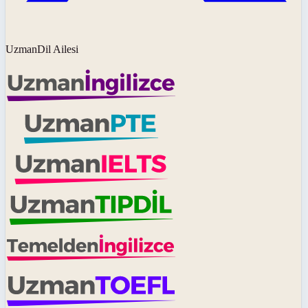
UzmanDil Ailesi