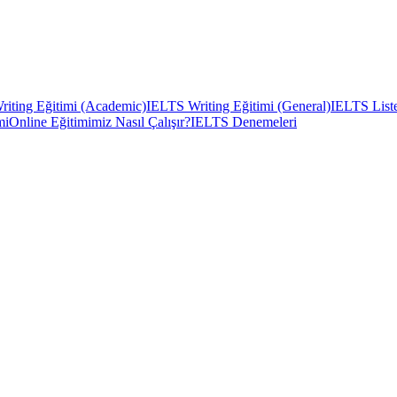
iting Eğitimi (Academic)
IELTS Writing Eğitimi (General)
IELTS Liste
mi
Online Eğitimimiz Nasıl Çalışır?
IELTS Denemeleri