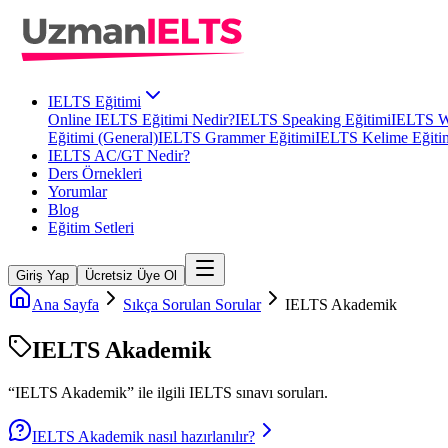
IELTS Eğitimi
Online IELTS Eğitimi Nedir?
IELTS Speaking Eğitimi
IELTS Wr
Eğitimi (General)
IELTS Grammer Eğitimi
IELTS Kelime Eğiti
IELTS AC/GT Nedir?
Ders Örnekleri
Yorumlar
Blog
Eğitim Setleri
Giriş Yap
Ücretsiz Üye Ol
Ana Sayfa
Sıkça Sorulan Sorular
IELTS Akademik
IELTS Akademik
“
IELTS Akademik
” ile ilgili
IELTS
sınavı soruları.
IELTS Akademik nasıl hazırlanılır?