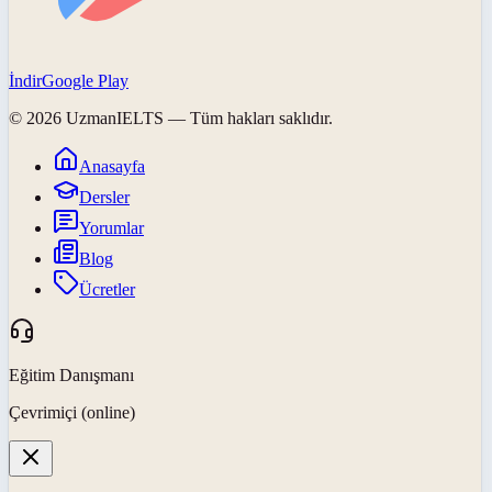
İndir
Google Play
©
2026
UzmanIELTS
— Tüm hakları saklıdır.
Anasayfa
Dersler
Yorumlar
Blog
Ücretler
Eğitim Danışmanı
Çevrimiçi (online)