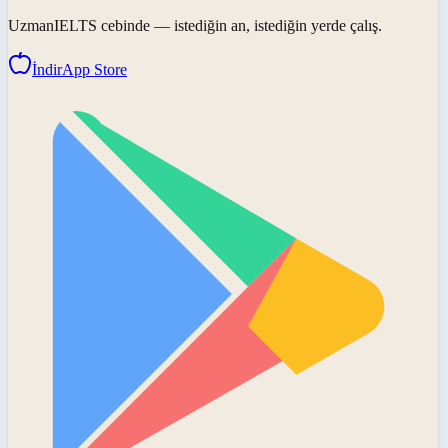
UzmanIELTS
cebinde — istediğin an, istediğin yerde çalış.
İndir
App Store