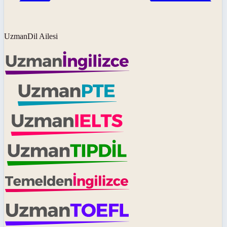
UzmanDil Ailesi