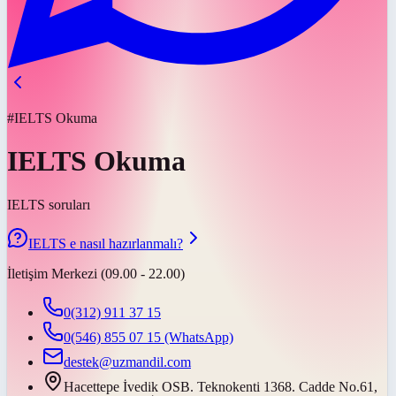
#IELTS Okuma
IELTS Okuma
IELTS soruları
IELTS e nasıl hazırlanmalı?
İletişim Merkezi (09.00 - 22.00)
0(312) 911 37 15
0(546) 855 07 15
(WhatsApp)
destek@uzmandil.com
Hacettepe İvedik OSB. Teknokenti 1368. Cadde No.61,