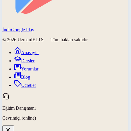
İndir
Google Play
©
2026
UzmanIELTS
— Tüm hakları saklıdır.
Anasayfa
Dersler
Yorumlar
Blog
Ücretler
Eğitim Danışmanı
Çevrimiçi (online)