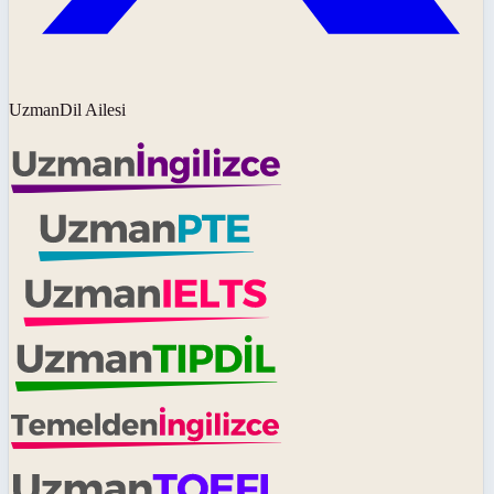
UzmanDil Ailesi