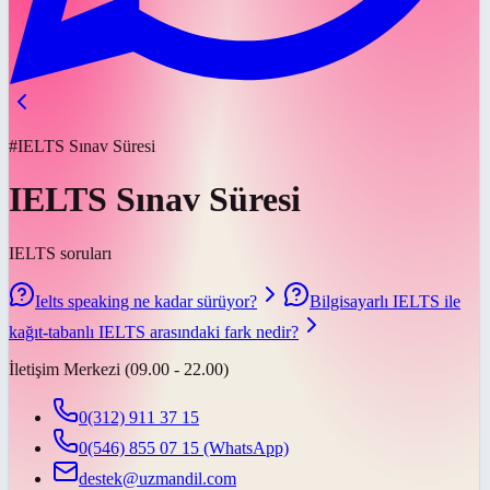
#IELTS Sınav Süresi
IELTS Sınav Süresi
IELTS soruları
Ielts speaking ne kadar sürüyor?
Bilgisayarlı IELTS ile
kağıt-tabanlı IELTS arasındaki fark nedir?
İletişim Merkezi (09.00 - 22.00)
0(312) 911 37 15
0(546) 855 07 15
(WhatsApp)
destek@uzmandil.com