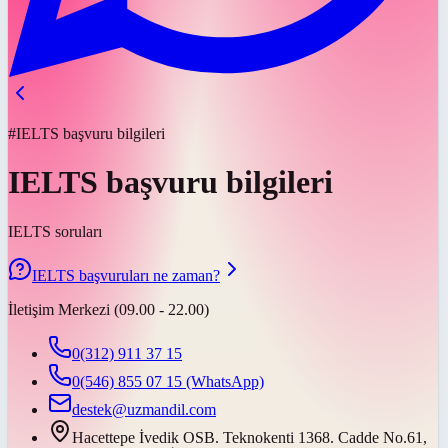
#IELTS başvuru bilgileri
IELTS başvuru bilgileri
IELTS soruları
IELTS başvuruları ne zaman?
İletişim Merkezi (09.00 - 22.00)
0(312) 911 37 15
0(546) 855 07 15
(WhatsApp)
destek@uzmandil.com
Hacettepe İvedik OSB. Teknokenti 1368. Cadde No.61,