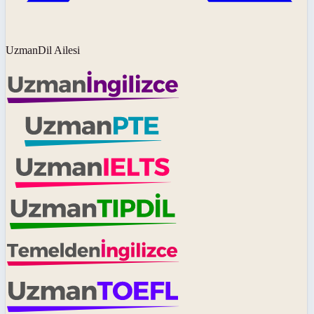
UzmanDil Ailesi