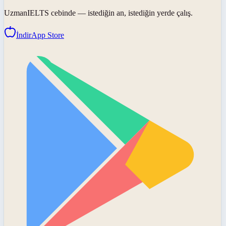
UzmanIELTS
cebinde — istediğin an, istediğin yerde çalış.
İndir
App Store