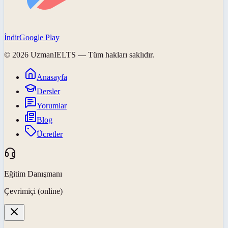
İndir
Google Play
©
2026
UzmanIELTS
— Tüm hakları saklıdır.
Anasayfa
Dersler
Yorumlar
Blog
Ücretler
Eğitim Danışmanı
Çevrimiçi (online)