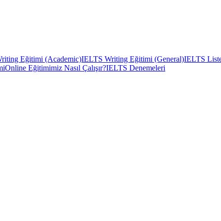
iting Eğitimi (Academic)
IELTS Writing Eğitimi (General)
IELTS Liste
mi
Online Eğitimimiz Nasıl Çalışır?
IELTS Denemeleri