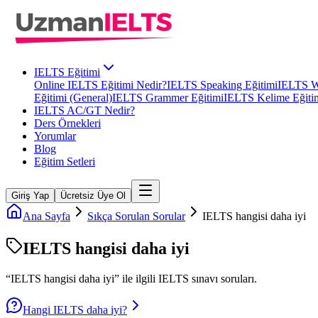
IELTS Eğitimi
Online IELTS Eğitimi Nedir?
IELTS Speaking Eğitimi
IELTS Wr
Eğitimi (General)
IELTS Grammer Eğitimi
IELTS Kelime Eğiti
IELTS AC/GT Nedir?
Ders Örnekleri
Yorumlar
Blog
Eğitim Setleri
Giriş Yap
Ücretsiz Üye Ol
Ana Sayfa
Sıkça Sorulan Sorular
IELTS hangisi daha iyi
IELTS hangisi daha iyi
“
IELTS hangisi daha iyi
” ile ilgili
IELTS
sınavı soruları.
Hangi IELTS daha iyi?