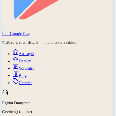
İndir
Google Play
©
2026
UzmanIELTS
— Tüm hakları saklıdır.
Anasayfa
Dersler
Yorumlar
Blog
Ücretler
Eğitim Danışmanı
Çevrimiçi (online)