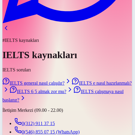
#IELTS kaynakları
IELTS kaynakları
IELTS soruları
IELTS general nasıl çalışılır?
IELTS e nasıl hazırlanmalı?
IELTS 6 5 almak zor mu?
IELTS çalışmaya nasıl
başlanır?
İletişim Merkezi (09.00 - 22.00)
0(312) 911 37 15
0(546) 855 07 15
(WhatsApp)