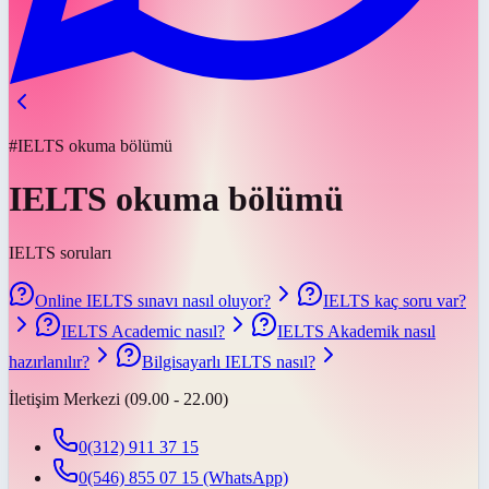
#IELTS okuma bölümü
IELTS okuma bölümü
IELTS soruları
Online IELTS sınavı nasıl oluyor?
IELTS kaç soru var?
IELTS Academic nasıl?
IELTS Akademik nasıl
hazırlanılır?
Bilgisayarlı IELTS nasıl?
İletişim Merkezi (09.00 - 22.00)
0(312) 911 37 15
0(546) 855 07 15
(WhatsApp)