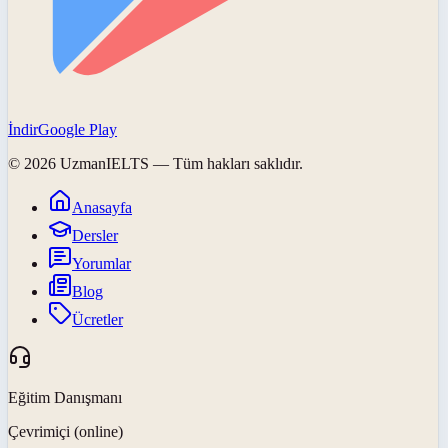
İndir
Google Play
©
2026
UzmanIELTS
— Tüm hakları saklıdır.
Anasayfa
Dersler
Yorumlar
Blog
Ücretler
Eğitim Danışmanı
Çevrimiçi (online)