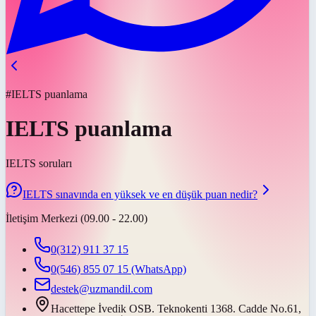
#IELTS puanlama
IELTS puanlama
IELTS soruları
IELTS sınavında en yüksek ve en düşük puan nedir?
İletişim Merkezi (09.00 - 22.00)
0(312) 911 37 15
0(546) 855 07 15
(WhatsApp)
destek@uzmandil.com
Hacettepe İvedik OSB. Teknokenti 1368. Cadde No.61,