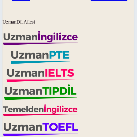
UzmanDil Ailesi