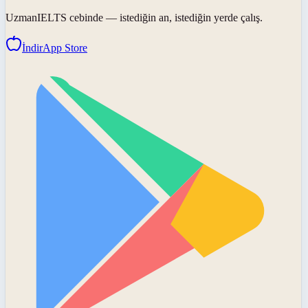
UzmanIELTS
cebinde — istediğin an, istediğin yerde çalış.
İndir
App Store