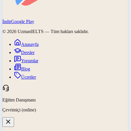
İndir
Google Play
©
2026
UzmanIELTS
— Tüm hakları saklıdır.
Anasayfa
Dersler
Yorumlar
Blog
Ücretler
Eğitim Danışmanı
Çevrimiçi (online)