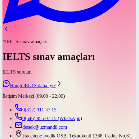
#IELTS sınav amaçları
IELTS sınav amaçları
IELTS soruları
Hangi IELTS daha iyi?
İletişim Merkezi (09.00 - 22.00)
0(312) 911 37 15
0(546) 855 07 15
(WhatsApp)
destek@uzmandil.com
Hacettepe İvedik OSB. Teknokenti 1368. Cadde No.61,