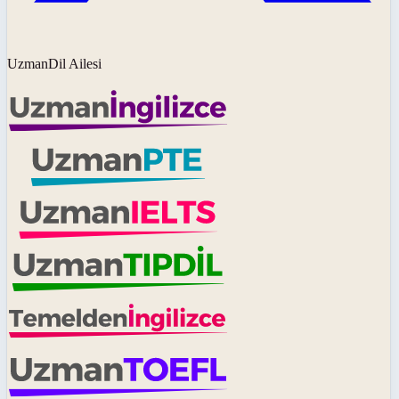
UzmanDil Ailesi