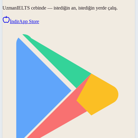
UzmanIELTS
cebinde — istediğin an, istediğin yerde çalış.
İndir
App Store