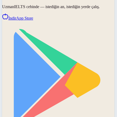
UzmanIELTS
cebinde — istediğin an, istediğin yerde çalış.
İndir
App Store