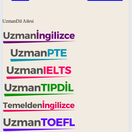
UzmanDil Ailesi