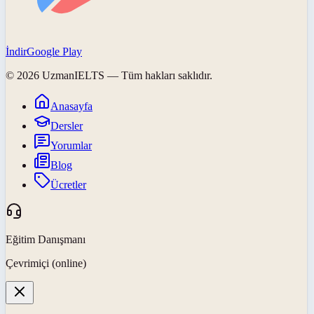
İndir
Google Play
©
2026
UzmanIELTS
— Tüm hakları saklıdır.
Anasayfa
Dersler
Yorumlar
Blog
Ücretler
Eğitim Danışmanı
Çevrimiçi (online)