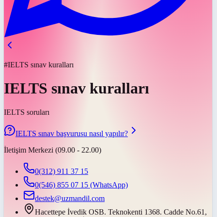
#IELTS sınav kuralları
IELTS sınav kuralları
IELTS soruları
IELTS sınav başvurusu nasıl yapılır?
İletişim Merkezi (09.00 - 22.00)
0(312) 911 37 15
0(546) 855 07 15
(WhatsApp)
destek@uzmandil.com
Hacettepe İvedik OSB. Teknokenti 1368. Cadde No.61,