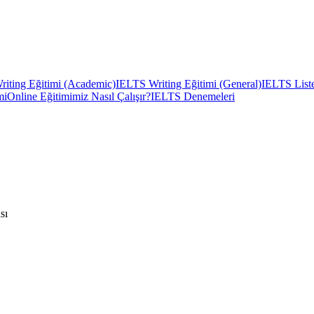
iting Eğitimi (Academic)
IELTS Writing Eğitimi (General)
IELTS Liste
mi
Online Eğitimimiz Nasıl Çalışır?
IELTS Denemeleri
sı