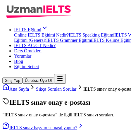
IELTS Eğitimi
Online IELTS Eğitimi Nedir?
IELTS Speaking Eğitimi
IELTS Wr
Eğitimi (General)
IELTS Grammer Eğitimi
IELTS Kelime Eğiti
IELTS AC/GT Nedir?
Ders Örnekleri
Yorumlar
Blog
Eğitim Setleri
Giriş Yap
Ücretsiz Üye Ol
Ana Sayfa
Sıkça Sorulan Sorular
IELTS sınav onay e-posta
IELTS sınav onay e-postası
“
IELTS sınav onay e-postası
” ile ilgili
IELTS
sınavı soruları.
IELTS sınav başvurusu nasıl yapılır?